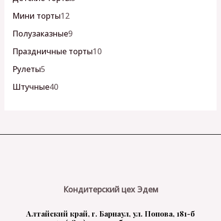
Мини торты
12
Полузаказные
9
Праздничные торты
10
Рулеты
5
Штучные
40
Кондитерский цех Эдем
Алтайский край, г. Барнаул, ул. Попова, 181-б