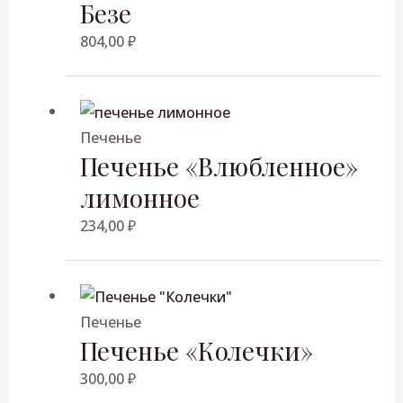
Безе
а
н
804,00
₽
а
Печенье
Печенье «Влюбленное»
лимонное
234,00
₽
Печенье
Печенье «Колечки»
300,00
₽