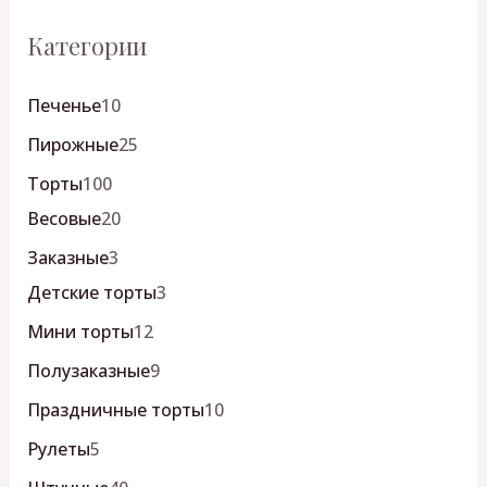
Категории
Печенье
10
Пирожные
25
Торты
100
Весовые
20
Заказные
3
Детские торты
3
Мини торты
12
Полузаказные
9
Праздничные торты
10
Рулеты
5