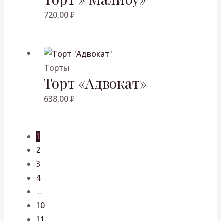
720,00
₽
Торты
Торт «Адвокат»
638,00
₽
1
2
3
4
…
10
11