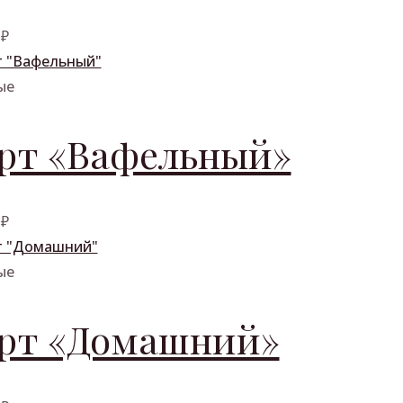
0
₽
ые
рт «Вафельный»
0
₽
ые
рт «Домашний»