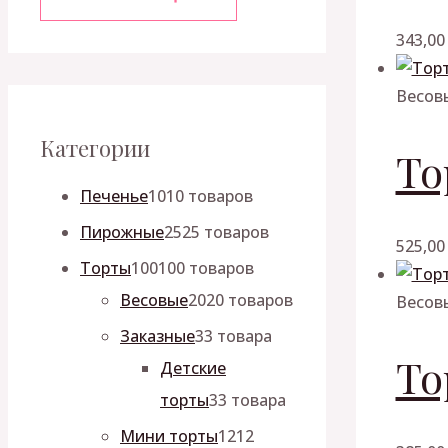
343,0
Весов
Категории
То
Печенье
10
10 товаров
Пирожные
25
25 товаров
525,0
Торты
100
100 товаров
Весовые
20
20 товаров
Весов
Заказные
3
3 товара
То
Детские
торты
3
3 товара
Мини торты
12
12