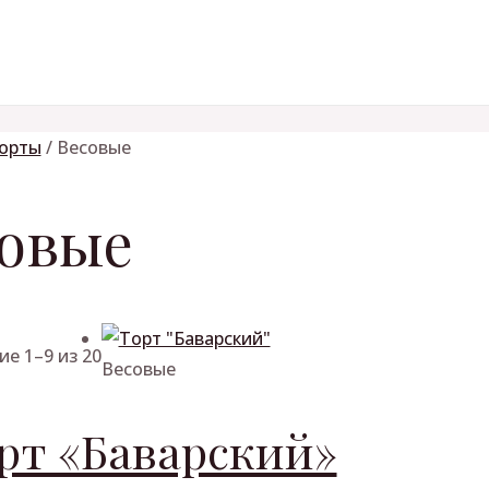
орты
/ Весовые
овые
е 1–9 из 20
Весовые
рт «Баварский»