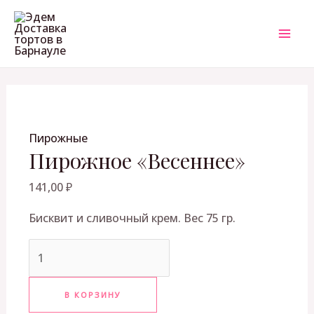
Перейти
Количество
MAI
к
товара
ME
содержимому
Пирожное
"Весеннее"
ЕКЛЮЧАТЕЛЬ
Пирожные
НЮ
Пирожное «Весеннее»
141,00
₽
Бисквит и сливочный крем. Вес 75 гр.
В КОРЗИНУ