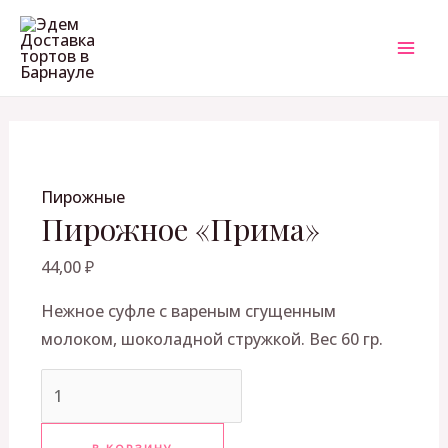
Перейти
Количество
MAI
к
товара
ME
содержимому
Пирожное
"Прима"
ЕКЛЮЧАТЕЛЬ
Пирожные
НЮ
Пирожное «Прима»
44,00
₽
Нежное суфле с вареным сгущенным
молоком, шоколадной стружкой. Вес 60 гр.