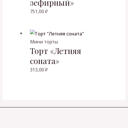
зефирный»
751,00
₽
Мини торты
Торт «Летняя
соната»
313,00
₽