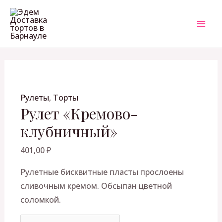
Перейти
Количество
MAI
к
товара
ME
содержимому
Рулет
"Кремово-
клубничный"
ЕКЛЮЧАТЕЛЬ
Рулеты
,
Торты
НЮ
Рулет «Кремово-
клубничный»
401,00
₽
Рулетные бисквитные пласты прослоены
сливочным кремом. Обсыпан цветной
соломкой.