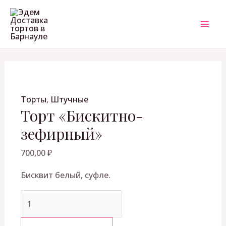
Перейти
Количество
MAI
к
товара
ME
содержимому
Торт
"Бискитно-
зефирный"
ЕКЛЮЧАТЕЛЬ
Торты
,
Штучные
НЮ
Торт «Бискитно-
зефирный»
700,00
₽
Бисквит белый, суфле.