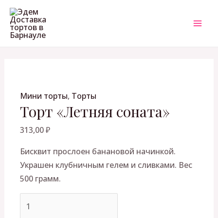
Перейти
Количество
MAI
к
товара
ME
содержимому
Торт
"Летняя
соната"
ЕКЛЮЧАТЕЛЬ
Мини торты
,
Торты
НЮ
Торт «Летняя соната»
313,00
₽
Бисквит прослоен банановой начинкой.
Украшен клубничным гелем и сливками. Вес
500 грамм.