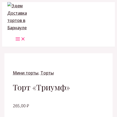
MAIN
Перейти
Количество
MENU
к
товара
содержимому
Торт
"Триумф"
Мини торты
,
Торты
Торт «Триумф»
265,00
₽