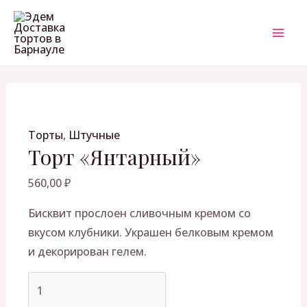
Перейти
Количество
MAI
к
товара
ME
содержимому
Торт
"Янтарный"
ЕКЛЮЧАТЕЛЬ
Торты
,
Штучные
НЮ
Торт «Янтарный»
560,00
₽
Бисквит прослоен сливочным кремом со
вкусом клубники. Украшен белковым кремом
и декорирован гелем.